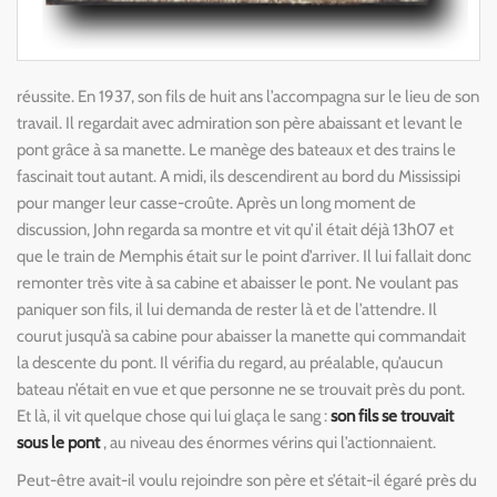
réussite. En 1937, son fils de huit ans l’accompagna sur le lieu de son
travail. Il regardait avec admiration son père abaissant et levant le
pont grâce à sa manette. Le manège des bateaux et des trains le
fascinait tout autant. A midi, ils descendirent au bord du Mississipi
pour manger leur casse-croûte. Après un long moment de
discussion, John regarda sa montre et vit qu’il était déjà 13h07 et
que le train de Memphis était sur le point d’arriver. Il lui fallait donc
remonter très vite à sa cabine et abaisser le pont. Ne voulant pas
paniquer son fils, il lui demanda de rester là et de l’attendre. Il
courut jusqu’à sa cabine pour abaisser la manette qui commandait
la descente du pont. Il vérifia du regard, au préalable, qu’aucun
bateau n’était en vue et que personne ne se trouvait près du pont.
Et là, il vit quelque chose qui lui glaça le sang :
son fils se trouvait
sous le pont
, au niveau des énormes vérins qui l’actionnaient.
Peut-être avait-il voulu rejoindre son père et s’était-il égaré près du