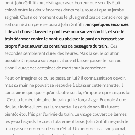
pont. John Griffith put distinguer avec horreur que son fils était
coincé entre les deux énormes dents de la roue et que sa jambe
saignait. C’est à ce moment que le plus grand cas de conscience qui
soit donné à un père se posa à John Griffith ;
en quelques secondes
il devait choisir : laisser le pont levé pour sauver son fils, et voir le
train s’écraser contre le pont, ou abaisser le pont en écrasant son
propre fils et sauver les centaines de passagers du train
… Ces
secondes semblèrent durer des heures. Mais la seule solution
possible s’imposa à son esprit : il devait laisser passer le train ou
sinon il aurait des centaines de morts sur la conscience.
P
eut-on imaginer ce qui se passa en lui ? Il connaissait son devoir,
mais sa main ne pouvait se résoudre à abaisser cette manette. Il
aurait aimé que quel- qu’un d’autre soit là, n’importe qui mais pas lui
! C’est la fumée lointaine du train qui le força à agir. En proie à une
douleur infinie, il poussa la manette. Les cris de son fils furent
bientôt étouffés par l’arrivée du train. Le visage couvert de larmes,
les yeux hagards, le cœur totalement brisé, John Griffith regarda le
train passer comme si de rien n’était. Un homme lisait son journal,