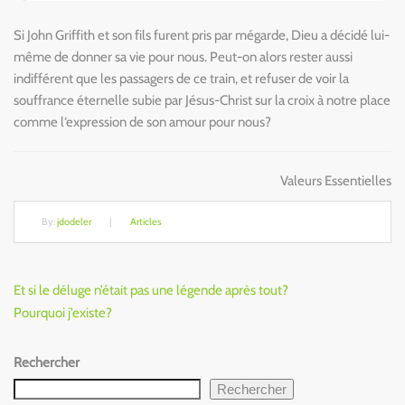
Si John Griffith et son fils furent pris par mégarde, Dieu a décidé lui-
même de donner sa vie pour nous. Peut-on alors rester aussi
indifférent que les passagers de ce train, et refuser de voir la
souffrance éternelle subie par Jésus-Christ sur la croix à notre place
comme l‘expression de son amour pour nous?
Valeurs Essentielles
By:
jdodeler
|
Articles
Navigation
Previous
Et si le déluge n’était pas une légende après tout?
de
Post
Next
Pourquoi j’existe?
Post
l’article
Rechercher
Rechercher